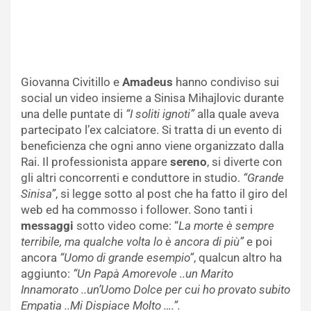
Giovanna Civitillo e
Amadeus
hanno condiviso sui
social un video insieme a Sinisa Mihajlovic durante
una delle puntate di
“I soliti ignoti”
alla quale aveva
partecipato l’ex calciatore. Si tratta di un evento di
beneficienza che ogni anno viene organizzato dalla
Rai. Il professionista appare
sereno
, si diverte con
gli altri concorrenti e conduttore in studio.
“Grande
Sinisa”
, si legge sotto al post che ha fatto il giro del
web ed ha commosso i follower. Sono tanti i
messaggi
sotto video come: “
La morte è sempre
terribile, ma qualche volta lo è ancora di più”
e poi
ancora
“Uomo di grande esempio”
, qualcun altro ha
aggiunto:
“Un Papà Amorevole ..un Marito
Innamorato ..un’Uomo Dolce per cui ho provato subito
Empatia ..Mi Dispiace Molto ….”.