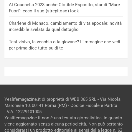
Al Coachella 2023 anche Clotilde Esposito, star di “Mare
Fuori”: ecco il suo (strepitoso) look
Charlene di Monaco, cambiamento di vita epocale: novità
incredibile svelata da quel dettaglio
Test visivo, la vecchia o la giovane? L’immagine che vedi
per prima dice tutto su di te
Yeslifemagazine.it di proprietà di WEB 365 SRL - Via Nicola
Marchese 10, 00141 Roma (RM) - Codice Fiscale e Partita
I.V.A. 12279101005
Yeslifemagazine.it non è una testata giornalistica, in quanto
viene aggiornato senza alcuna periodicità. Non può pertanto
considerarsi un prodotto editoriale ai sensi della legge n. 62