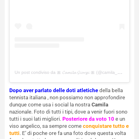
Un post condiviso da 🎀 𝓒𝓪𝓶𝓲𝓵𝓪 𝓖𝓲𝓸𝓻𝓰𝓲 🎀 (@camila_giorgi_official)
Dopo aver parlato delle doti atletiche
della bella
tennista italiana , non possiamo non approfondire
dunque come usa i social la nostra
Camila
nazionale. Foto di tutti i tipi, dove a venir fuori sono
tutti i suoi lati migliori.
Posteriore da voto 10
e un
viso angelico, sa sempre come
conquistare tutto e
tutti
. E’ di poche ore fa una foto dove questa volta