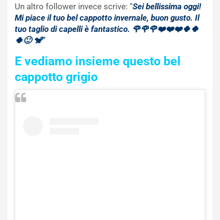
Un altro follower invece scrive: “
Sei bellissima oggi!
Mi piace il tuo bel cappotto invernale, buon gusto. Il
tuo taglio di capelli è fantastico. 🌹🌹🌹❤️❤️❤️🍀🍀
🍀🙂 🐒”
E vediamo insieme questo bel
cappotto grigio