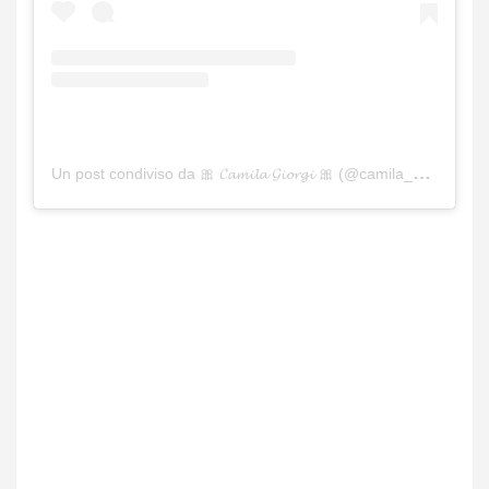
Un post condiviso da 🎀 𝓒𝓪𝓶𝓲𝓵𝓪 𝓖𝓲𝓸𝓻𝓰𝓲 🎀 (@camila_giorgi_official)