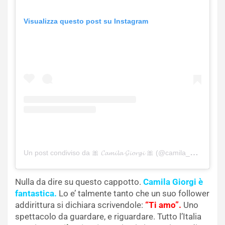
Visualizza questo post su Instagram
Un post condiviso da 🎀 𝓒𝓪𝓶𝓲𝓵𝓪 𝓖𝓲𝓸𝓻𝓰𝓲 🎀 (@camila_giorgi_official)
Nulla da dire su questo cappotto.
Camila Giorgi è
fantastica.
Lo e’ talmente tanto che un suo follower
addirittura si dichiara scrivendole:
“Ti amo”.
Uno
spettacolo da guardare, e riguardare. Tutto l’Italia