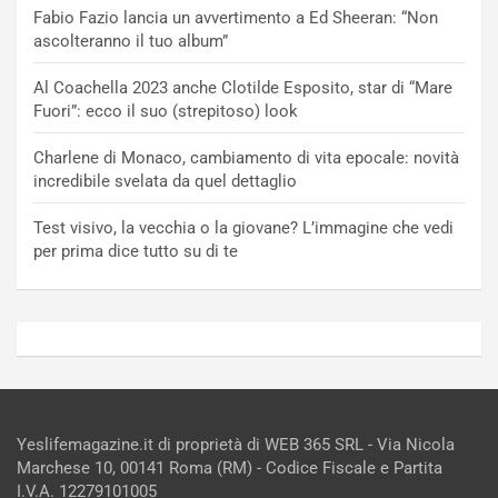
Fabio Fazio lancia un avvertimento a Ed Sheeran: “Non
ascolteranno il tuo album”
Al Coachella 2023 anche Clotilde Esposito, star di “Mare
Fuori”: ecco il suo (strepitoso) look
Charlene di Monaco, cambiamento di vita epocale: novità
incredibile svelata da quel dettaglio
Test visivo, la vecchia o la giovane? L’immagine che vedi
per prima dice tutto su di te
Yeslifemagazine.it di proprietà di WEB 365 SRL - Via Nicola
Marchese 10, 00141 Roma (RM) - Codice Fiscale e Partita
I.V.A. 12279101005