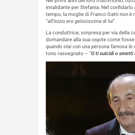
Nei primi anni del loro matrimonio, tut
invalidante per Stefania. Nel confidarl
tempo, la moglie di Franco Gatti non è ri
“
all’inizio ero gelosissima di lui
“.
La conduttrice, sorpresa per via della 
domandare alla sua ospite come fosse ri
quando stai con una persona famosa le 
tono rassegnato – “
O ti suicidi o smetti