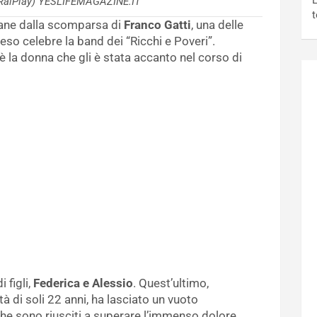
L
(RaiPlay) YESLIFEMAGAZINE.IT
t
ane dalla scomparsa di
Franco Gatti
, una delle
eso celebre la band dei “Ricchi e Poveri”.
è la donna che gli è stata accanto nel corso di
 figli,
Federica e Alessio
. Quest’ultimo,
 di soli 22 anni, ha lasciato un vuoto
 che sono riusciti a superare l’immenso dolore