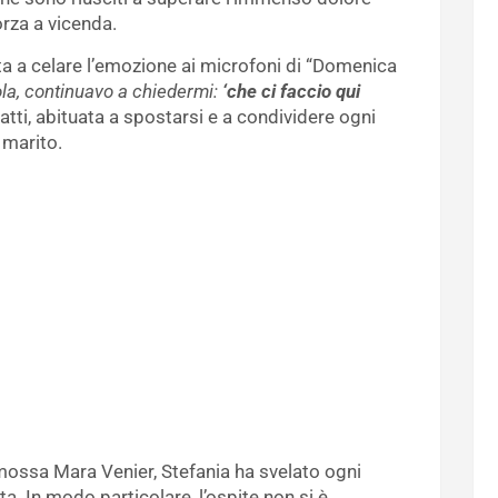
rza a vicenda.
ta a celare l’emozione ai microfoni di “Domenica
sola, continuavo a chiedermi:
‘che ci faccio qui
atti, abituata a spostarsi e a condividere ogni
 marito.
ossa Mara Venier, Stefania ha svelato ogni
a. In modo particolare, l’ospite non si è