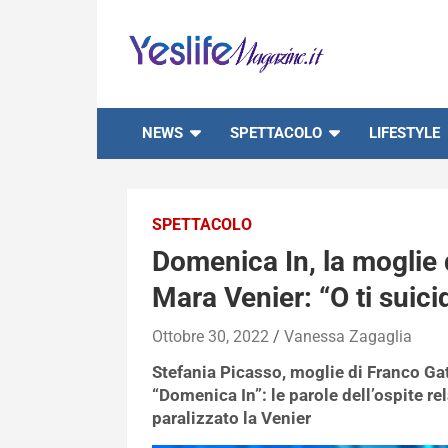
Skip
to
content
notizie di intrattenimento
NEWS
SPETTACOLO
LIFESTYLE
SPETTACOLO
Domenica In, la moglie 
Mara Venier: “O ti suici
Ottobre 30, 2022
Vanessa Zagaglia
Stefania Picasso, moglie di Franco Gatt
“Domenica In”: le parole dell’ospite 
paralizzato la Venier