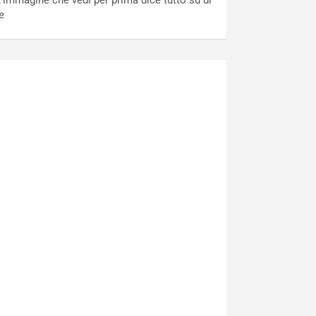
’immagine che vedi per prima dice tutto su di
e