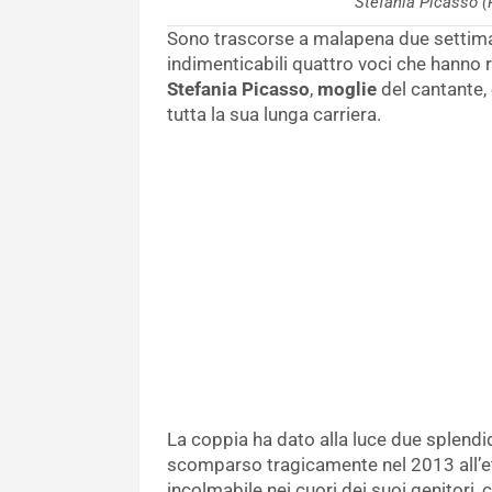
Stefania Picasso 
Sono trascorse a malapena due settim
indimenticabili quattro voci che hanno r
Stefania Picasso
,
moglie
del cantante, 
tutta la sua lunga carriera.
La coppia ha dato alla luce due splendidi
scomparso tragicamente nel 2013 all’età
incolmabile nei cuori dei suoi genitori,