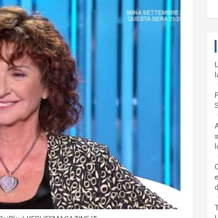
L
l
F
S
A
s
C
e
d
T