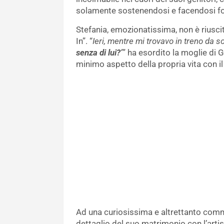
solamente sostenendosi e facendosi fo
Stefania, emozionatissima, non è riusci
In”. “
Ieri, mentre mi trovavo in treno da 
senza di lui?’
” ha esordito la moglie di G
minimo aspetto della propria vita con il
Ad una curiosissima e altrettanto comm
dettaglio del suo matrimonio con l’artist