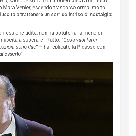
tavia, sarebbe sorta una problematica a dir poco
o a Mara Venier, essendo trascorso ormai molto
uscita a trattenere un sorriso intriso di nostalgia:
confessione udita, non ha potuto far a meno di
uscita a superare il tutto. “
Cosa vuoi farci,
opzioni sono due
” – ha replicato la Picasso con
 di esserlo
“.