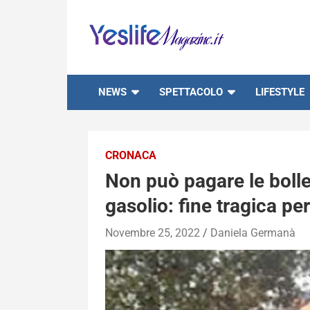
Skip
to
content
notizie di intrattenimento
NEWS
SPETTACOLO
LIFESTYLE
CRONACA
Non può pagare le bolle
gasolio: fine tragica p
Novembre 25, 2022
Daniela Germanà