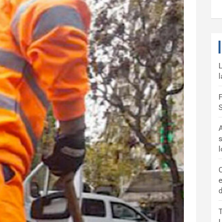
L
l
F
S
A
s
C
e
d
T