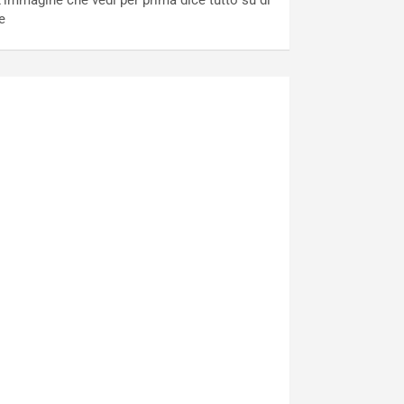
’immagine che vedi per prima dice tutto su di
e