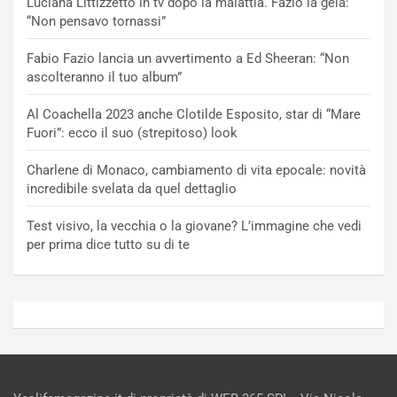
Luciana Littizzetto in tv dopo la malattia. Fazio la gela:
“Non pensavo tornassi”
Fabio Fazio lancia un avvertimento a Ed Sheeran: “Non
ascolteranno il tuo album”
Al Coachella 2023 anche Clotilde Esposito, star di “Mare
Fuori”: ecco il suo (strepitoso) look
Charlene di Monaco, cambiamento di vita epocale: novità
incredibile svelata da quel dettaglio
Test visivo, la vecchia o la giovane? L’immagine che vedi
per prima dice tutto su di te