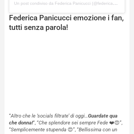
Un post condiviso da Federica Panicucci (@federicapanicucci)
Federica Panicucci emozione i fan,
tutti senza parola!
“
Altro che le ‘socials filtrate’ di oggi…
Guardate qua
che donna!
“, “
Che splendore sei sempre Fede
❤️😍”,
“
Semplicemente stupenda
😍”, “
Bellissima con un