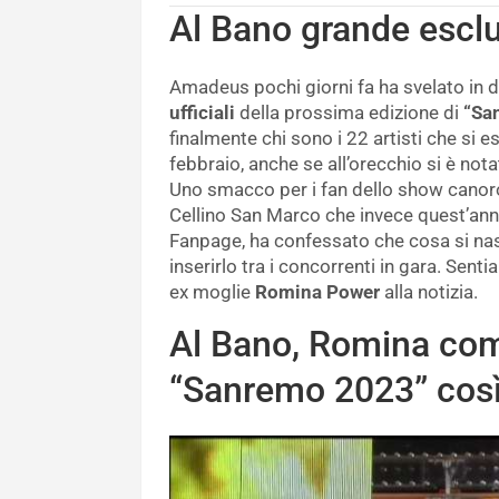
Al Bano grande escl
Amadeus pochi giorni fa ha svelato in di
ufficiali
della prossima edizione di
“Sa
finalmente chi sono i 22 artisti che si e
febbraio, anche se all’orecchio si è not
Uno smacco per i fan dello show canoro
Cellino San Marco che invece quest’anno 
Fanpage, ha confessato che cosa si na
inserirlo tra i concorrenti in gara. Sen
ex moglie
Romina Power
alla notizia.
Al Bano, Romina com
“Sanremo 2023” cos