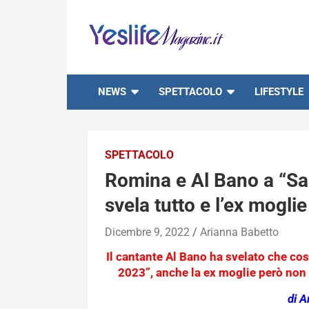
Skip
to
content
notizie di intrattenimento
NEWS
SPETTACOLO
LIFESTYLE
SPETTACOLO
Romina e Al Bano a “Sa
svela tutto e l’ex mogli
Dicembre 9, 2022
Arianna Babetto
Il cantante Al Bano ha svelato che cos
2023”, anche la ex moglie però non s
di A