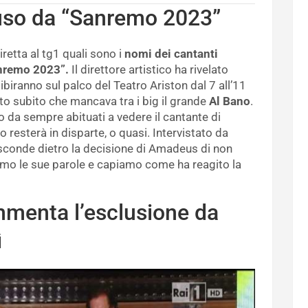
uso da “Sanremo 2023”
retta al tg1 quali sono i
nomi dei cantanti
nremo 2023”.
Il direttore artistico ha rivelato
sibiranno sul palco del Teatro Ariston dal 7 all’11
ato subito che mancava tra i big il grande
Al Bano
.
 da sempre abituati a vedere il cantante di
resterà in disparte, o quasi. Intervistato da
sconde dietro la decisione di Amadeus di non
tiamo le sue parole e capiamo come ha reagito la
menta l’esclusione da
ì