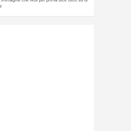
’immagine che vedi per prima dice tutto su di
e