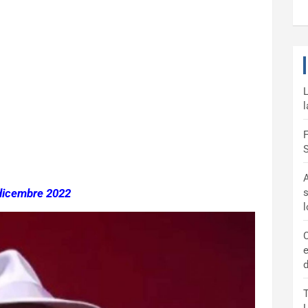
L
l
F
S
A
dicembre 2022
s
C
e
d
T