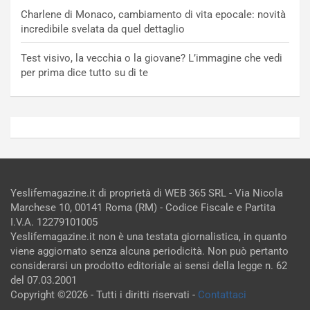
Charlene di Monaco, cambiamento di vita epocale: novità
incredibile svelata da quel dettaglio
Test visivo, la vecchia o la giovane? L’immagine che vedi
per prima dice tutto su di te
Yeslifemagazine.it di proprietà di WEB 365 SRL - Via Nicola
Marchese 10, 00141 Roma (RM) - Codice Fiscale e Partita
I.V.A. 12279101005
Yeslifemagazine.it non è una testata giornalistica, in quanto
viene aggiornato senza alcuna periodicità. Non può pertanto
considerarsi un prodotto editoriale ai sensi della legge n. 62
del 07.03.2001
Copyright ©2026 - Tutti i diritti riservati -
Contattaci