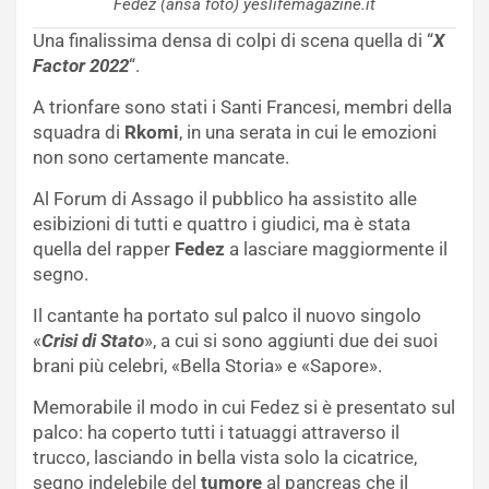
Fedez (ansa foto) yeslifemagazine.it
Una finalissima densa di colpi di scena quella di “
X
Factor 2022
“.
A trionfare sono stati i Santi Francesi, membri della
squadra di
Rkomi
, in una serata in cui le emozioni
non sono certamente mancate.
Al Forum di Assago il pubblico ha assistito alle
esibizioni di tutti e quattro i giudici, ma è stata
quella del rapper
Fedez
a lasciare maggiormente il
segno.
Il cantante ha portato sul palco il nuovo singolo
«
Crisi di Stato
», a cui si sono aggiunti due dei suoi
brani più celebri, «Bella Storia» e «Sapore».
Memorabile il modo in cui Fedez si è presentato sul
palco: ha coperto tutti i tatuaggi attraverso il
trucco, lasciando in bella vista solo la cicatrice,
segno indelebile del
tumore
al pancreas che il