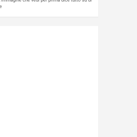
’immagine che vedi per prima dice tutto su di
e