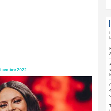
L
l
F
S
A
Dicembre 2022
s
C
e
d
T