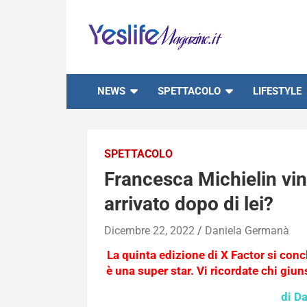
Skip
to
content
notizie di intrattenimento
NEWS
SPETTACOLO
LIFESTYLE
SPETTACOLO
Francesca Michielin vin
arrivato dopo di lei?
Dicembre 22, 2022
Daniela Germanà
La quinta edizione di X Factor si conc
è una super star. Vi ricordate chi giu
di D