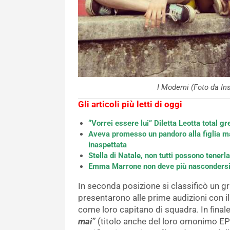
I Moderni (Foto da 
Gli articoli più letti di oggi
“Vorrei essere lui” Diletta Leotta total g
Aveva promesso un pandoro alla figlia ma 
inaspettata
Stella di Natale, non tutti possono tenerla
Emma Marrone non deve più nascondersi: 
In seconda posizione si classificò un g
presentarono alle prime audizioni con i
come loro capitano di squadra. In finale
mai”
(titolo anche del loro omonimo EP