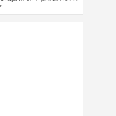
’immagine che vedi per prima dice tutto su di
e