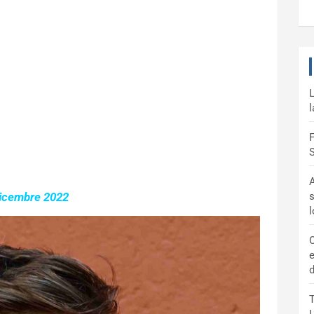
L
l
F
S
A
dicembre 2022
s
C
e
d
T