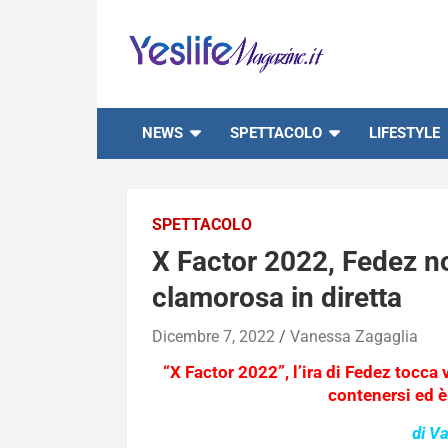
Skip
to
content
notizie di intrattenimento
NEWS
SPETTACOLO
LIFESTYLE
SPETTACOLO
X Factor 2022, Fedez non
clamorosa in diretta
Dicembre 7, 2022
Vanessa Zagaglia
“X Factor 2022”, l’ira di Fedez tocca v
contenersi ed è 
di V