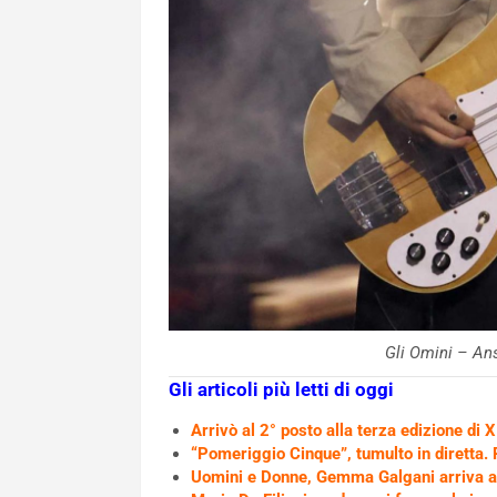
Gli Omini – A
Gli articoli più letti di oggi
Arrivò al 2° posto alla terza edizione di X 
“Pomeriggio Cinque”, tumulto in diretta. 
Uomini e Donne, Gemma Galgani arriva all