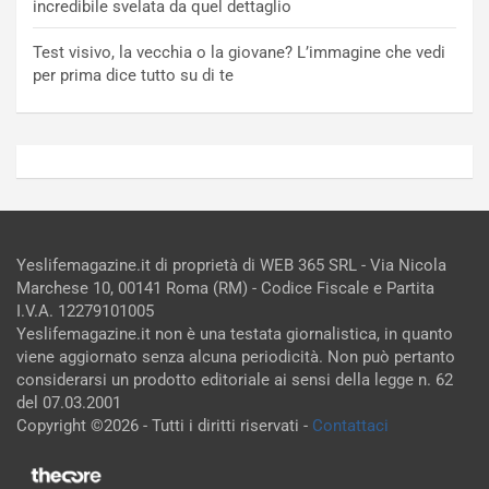
incredibile svelata da quel dettaglio
Test visivo, la vecchia o la giovane? L’immagine che vedi
per prima dice tutto su di te
Yeslifemagazine.it di proprietà di WEB 365 SRL - Via Nicola
Marchese 10, 00141 Roma (RM) - Codice Fiscale e Partita
I.V.A. 12279101005
Yeslifemagazine.it non è una testata giornalistica, in quanto
viene aggiornato senza alcuna periodicità. Non può pertanto
considerarsi un prodotto editoriale ai sensi della legge n. 62
del 07.03.2001
Copyright ©2026 - Tutti i diritti riservati -
Contattaci