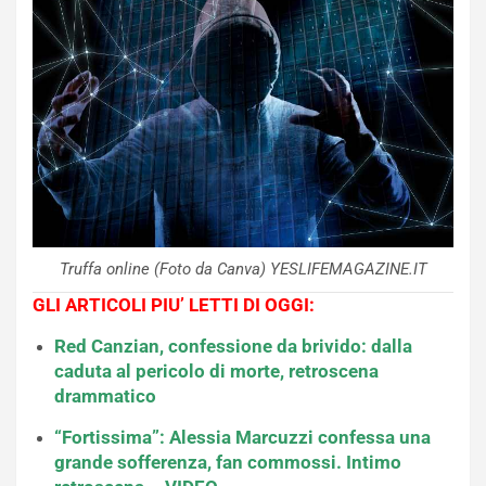
Truffa online (Foto da Canva) YESLIFEMAGAZINE.IT
GLI ARTICOLI PIU’ LETTI DI OGGI:
Red Canzian, confessione da brivido: dalla
caduta al pericolo di morte, retroscena
drammatico
“Fortissima”: Alessia Marcuzzi confessa una
grande sofferenza, fan commossi. Intimo