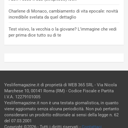
Charlene di Monaco, cambiamento di vita epocale: novità
incredibile svelata da quel dettaglio
Test visivo, la vecchia o la giovane? L’immagine che vedi
per prima dice tutto su di te
Yeslifemagazine.it di proprietà di WEB 365 SRL - Via Nicola
Marchese 10, 00141 Roma (RM) - Codice Fiscale e Partita
I.V.A. 12279101005
Yeslifemagazine.it non è una testata giornalistica, in quanto
viene aggiornato senza alcuna periodicità. Non può pertanto
considerarsi un prodotto editoriale ai sensi della legge n. 62
del 07.03.2001
Copyright ©2026 - Tutti i diritti riservati -
Contattaci