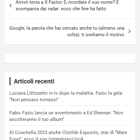
Arrivò terza a X Factor 5, ricordate il suo nome? É
articoli
scomparsa dai radar: ecco che fine ha fatto
Google, la parola che hai cercato anche tu (almeno una
volta): ti sveliamo il motivo
Articoli recenti
Luciana Littizzetto in tv dopo la malattia. Fazio la gela:
“Non pensavo tornassi”
Fabio Fazio lancia un avvertimento a Ed Sheeran: “Non
ascolteranno il tuo album”
Al Coachella 2023 anche Clotilde Esposito, star di “Mare
Fuori”: ecco il suo (strepitoso) look