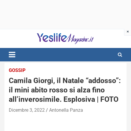
Skip
to
content
notizie di intrattenimento
GOSSIP
Camila Giorgi, il Natale “addosso”:
il mini abito rosso si alza fino
all’inverosimile. Esplosiva | FOTO
Dicembre 3, 2022
Antonella Panza