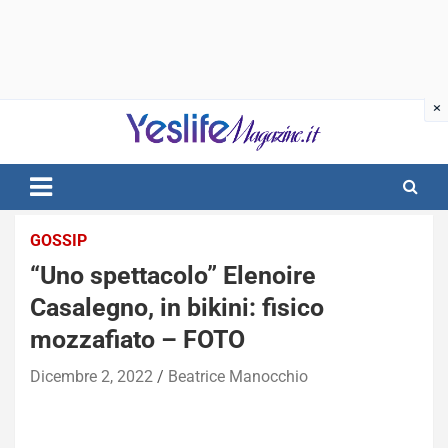
Skip
to
content
notizie di intrattenimento
GOSSIP
“Uno spettacolo” Elenoire
Casalegno, in bikini: fisico
mozzafiato – FOTO
Dicembre 2, 2022
Beatrice Manocchio