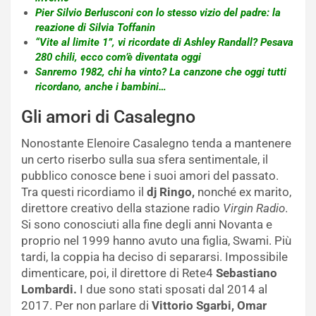
Pier Silvio Berlusconi con lo stesso vizio del padre: la
reazione di Silvia Toffanin
“Vite al limite 1”, vi ricordate di Ashley Randall? Pesava
280 chili, ecco com’è diventata oggi
Sanremo 1982, chi ha vinto? La canzone che oggi tutti
ricordano, anche i bambini…
Gli amori di Casalegno
Nonostante Elenoire Casalegno tenda a mantenere
un certo riserbo sulla sua sfera sentimentale, il
pubblico conosce bene i suoi amori del passato.
Tra questi ricordiamo il
dj Ringo,
nonché ex marito,
direttore creativo della stazione radio
Virgin Radio
.
Si sono conosciuti alla fine degli anni Novanta e
proprio nel 1999 hanno avuto una figlia, Swami. Più
tardi, la coppia ha deciso di separarsi. Impossibile
dimenticare, poi, il direttore di Rete4
Sebastiano
Lombardi.
I due sono stati sposati dal 2014 al
2017. Per non parlare di
Vittorio Sgarbi, Omar