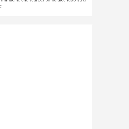
’immagine che vedi per prima dice tutto su di
e