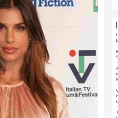
L
l
F
S
A
s
C
e
d
T