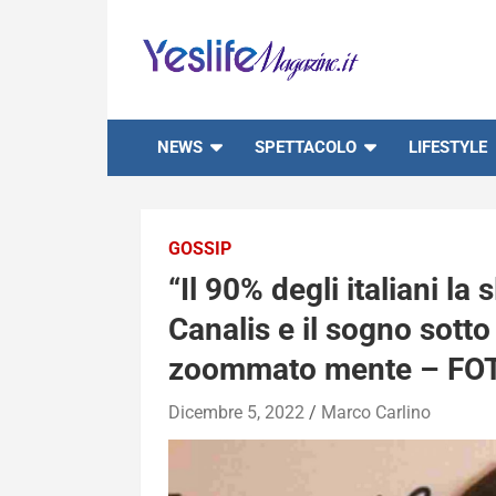
Skip
to
content
notizie di intrattenimento
NEWS
SPETTACOLO
LIFESTYLE
GOSSIP
“Il 90% degli italiani la
Canalis e il sogno sotto
zoommato mente – FO
Dicembre 5, 2022
Marco Carlino