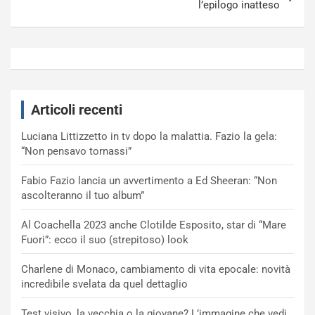
l’epilogo inatteso
Articoli recenti
Luciana Littizzetto in tv dopo la malattia. Fazio la gela:
“Non pensavo tornassi”
Fabio Fazio lancia un avvertimento a Ed Sheeran: “Non
ascolteranno il tuo album”
Al Coachella 2023 anche Clotilde Esposito, star di “Mare
Fuori”: ecco il suo (strepitoso) look
Charlene di Monaco, cambiamento di vita epocale: novità
incredibile svelata da quel dettaglio
Test visivo, la vecchia o la giovane? L’immagine che vedi