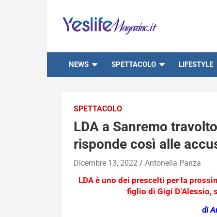
Skip
to
content
notizie di intrattenimento
NEWS
SPETTACOLO
LIFESTYLE
SPETTACOLO
LDA a Sanremo travolto d
risponde così alle accu
Dicembre 13, 2022
Antonella Panza
LDA è uno dei prescelti per la prossi
figlio di Gigi D’Alessio, 
di A