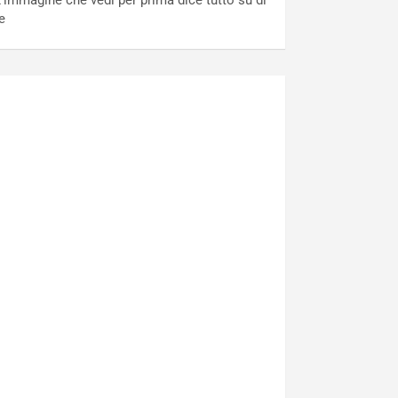
’immagine che vedi per prima dice tutto su di
e