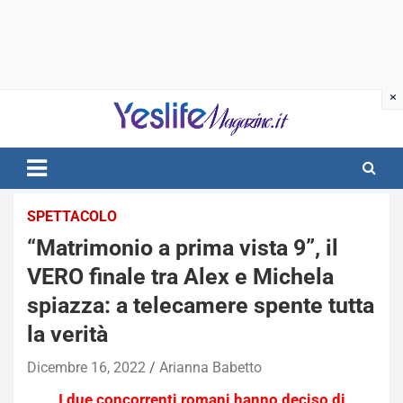
Skip
to
content
notizie di intrattenimento
SPETTACOLO
“Matrimonio a prima vista 9”, il
VERO finale tra Alex e Michela
spiazza: a telecamere spente tutta
la verità
Dicembre 16, 2022
Arianna Babetto
I due concorrenti romani hanno deciso di