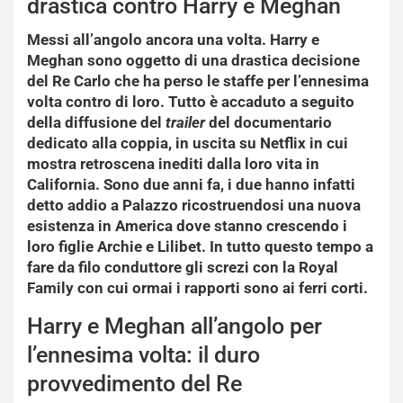
drastica contro Harry e Meghan
Messi all’angolo ancora una volta.
Harry e
Meghan
sono oggetto di una drastica decisione
del
Re Carlo
che ha perso le staffe per l’ennesima
volta contro di loro. Tutto è accaduto a seguito
della diffusione del
trailer
del documentario
dedicato alla coppia
, in uscita su Netflix in cui
mostra retroscena inediti dalla loro vita in
California. Sono due anni fa, i due hanno infatti
detto addio a Palazzo ricostruendosi una nuova
esistenza in America dove stanno crescendo i
loro
figlie Archie e Lilibet.
In tutto questo tempo a
fare da filo conduttore gli screzi con la Royal
Family con cui ormai i rapporti sono ai ferri corti.
Harry e Meghan all’angolo per
l’ennesima volta: il duro
provvedimento del Re