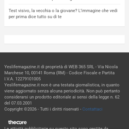
Test visivo, la vecchia o la giovane? L’immagine che vedi
per prima dice tutto su di te
Yeslifemagazine.it di proprietà di WEB 365 SRL - Via Nicola
Marchese 10, 00141 Roma (RM) - Codice Fiscale e Partita
I.V.A. 12279101005
Yeslifemagazine.it non è una testata giornalistica, in quanto
viene aggiornato senza alcuna periodicità. Non può pertanto
considerarsi un prodotto editoriale ai sensi della legge n. 62
del 07.03.2001
Copyright ©2026 - Tutti i diritti riservati -
Contattaci
Le attività pubblicitarie su questo sito sono gestite da