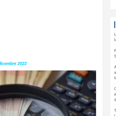
L
l
F
S
dicembre 2022
A
s
C
e
d
T