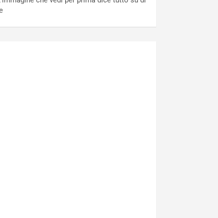
’immagine che vedi per prima dice tutto su di
e