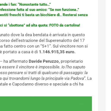
nde i fan: “Nonostante tutto…”
nfessione fatta al suo amico: “Se non funziona..”
stiti freschi ti basta un bicchiere di.. Resterai senza
ci si “sbottona” ad alta quota: FOTO da cartolina!
unato dove la dea bendata è arrivata in questo
corso dell’estrazione del Superenalotto del 17
fatto centro con un “5+1”. Sul vincitore non si
 è portato a casa è di
1.146.915,35 euro.
– ha affermato
Davide Peruzzo,
proprietario
essere il vincitore è impossibile. Io l’ho saputo
posso pensare si tratti di qualcuno di passaggio: la
a qui trovandomi lungo la principale via Padova”.
La
atale e Capodanno diverso e speciale a chi ha