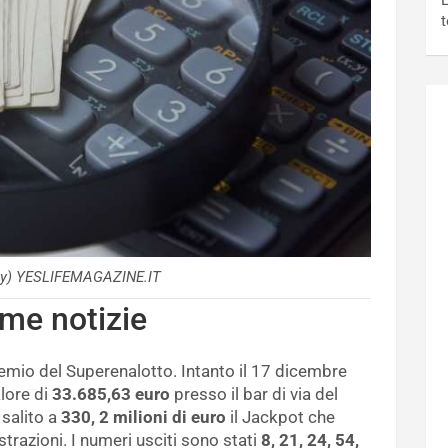
L
t
bay) YESLIFEMAGAZINE.IT
ime notizie
emio del Superenalotto. Intanto il 17 dicembre
alore di
33.685,63 euro
presso il bar di via del
 salito a
330, 2 milioni di euro
il Jackpot che
razioni. I numeri usciti sono stati
8, 21, 24, 54,