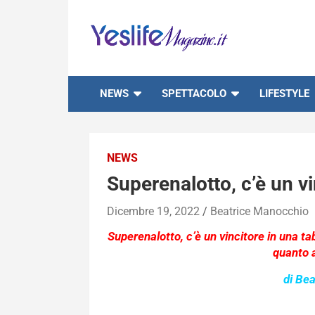
Skip
to
content
notizie di intrattenimento
NEWS
SPETTACOLO
LIFESTYLE
NEWS
Superenalotto, c’è un vi
Dicembre 19, 2022
Beatrice Manocchio
Superenalotto, c’è un vincitore in una t
quanto 
di Be