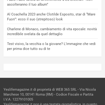
ascolteranno il tuo album”
Al Coachella 2023 anche Clotilde Esposito, star di “Mare
Fuori”: ecco il suo (strepitoso) look
Charlene di Monaco, cambiamento di vita epocale: novità
incredibile svelata da quel dettaglio
Test visivo, la vecchia o la giovane? L’immagine che vedi
per prima dice tutto su di te
Yeslifemagazine.it di proprietà di WEB 365 SRL - Via Nicola
Marchese 10, 00141 Roma (RM) - Codice Fiscale e Partita
I.V.A. 12279101005
Yeslifemagazine.it non è una testata giornalistica, in quanto