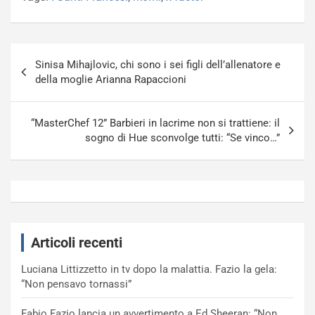
Navigazione
Sinisa Mihajlovic, chi sono i sei figli dell’allenatore e
articoli
della moglie Arianna Rapaccioni
“MasterChef 12” Barbieri in lacrime non si trattiene: il
sogno di Hue sconvolge tutti: “Se vinco…”
Articoli recenti
Luciana Littizzetto in tv dopo la malattia. Fazio la gela:
“Non pensavo tornassi”
Fabio Fazio lancia un avvertimento a Ed Sheeran: “Non