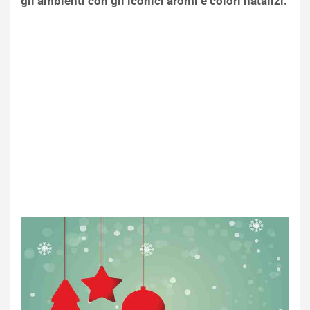
gli ambienti con gli iconici aromi e colori natalizi.