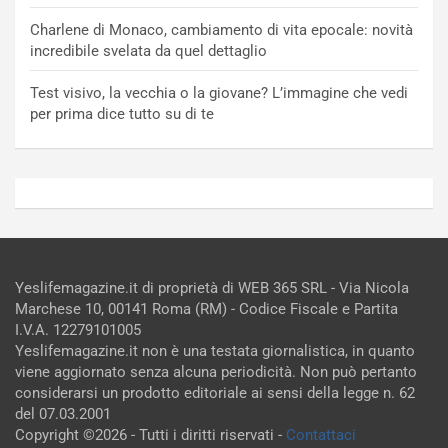
Charlene di Monaco, cambiamento di vita epocale: novità
incredibile svelata da quel dettaglio
Test visivo, la vecchia o la giovane? L’immagine che vedi
per prima dice tutto su di te
Yeslifemagazine.it di proprietà di WEB 365 SRL - Via Nicola
Marchese 10, 00141 Roma (RM) - Codice Fiscale e Partita
I.V.A. 12279101005
Yeslifemagazine.it non è una testata giornalistica, in quanto
viene aggiornato senza alcuna periodicità. Non può pertanto
considerarsi un prodotto editoriale ai sensi della legge n. 62
del 07.03.2001
Copyright ©2026 - Tutti i diritti riservati -
Contattaci