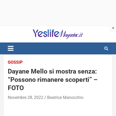
Skip
to
content
notizie di intrattenimento
GOSSIP
Dayane Mello si mostra senza:
“Possono rimanere scoperti” –
FOTO
Novembre 28, 2022
Beatrice Manocchio