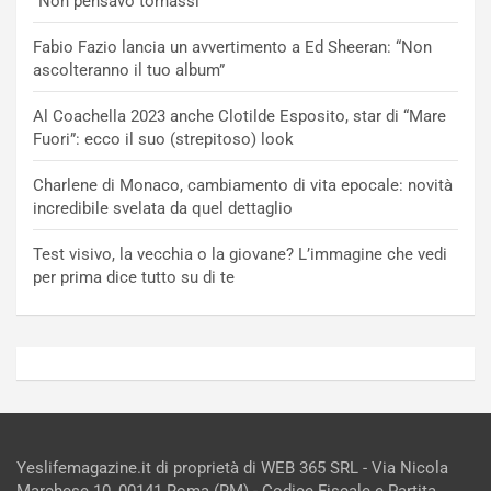
“Non pensavo tornassi”
Fabio Fazio lancia un avvertimento a Ed Sheeran: “Non
ascolteranno il tuo album”
Al Coachella 2023 anche Clotilde Esposito, star di “Mare
Fuori”: ecco il suo (strepitoso) look
Charlene di Monaco, cambiamento di vita epocale: novità
incredibile svelata da quel dettaglio
Test visivo, la vecchia o la giovane? L’immagine che vedi
per prima dice tutto su di te
Yeslifemagazine.it di proprietà di WEB 365 SRL - Via Nicola