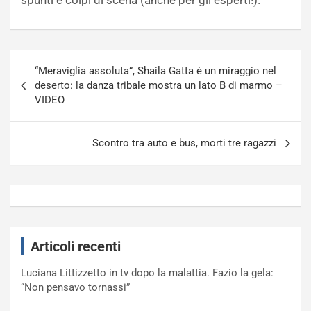
spunti e colpi di scena (anche per gli esperti!).
Navigazione
“Meraviglia assoluta”, Shaila Gatta è un miraggio nel
articoli
deserto: la danza tribale mostra un lato B di marmo –
VIDEO
Scontro tra auto e bus, morti tre ragazzi
Articoli recenti
Luciana Littizzetto in tv dopo la malattia. Fazio la gela:
“Non pensavo tornassi”