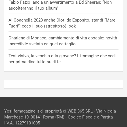
Fabio Fazio lancia un avvertimento a Ed Sheeran: “Non
ascolteranno il tuo album”
Al Coachella 2023 anche Clotilde Esposito, star di “Mare
Fuori”: ecco il suo (strepitoso) look
Charlene di Monaco, cambiamento di vita epocale: novità
incredibile svelata da quel dettaglio
Test visivo, la vecchia o la giovane? L’immagine che vedi
per prima dice tutto su di te
Yeslifemagazine.it di proprietà di WEB 365 SRL - Via Nicola
Marchese 10, 00141 Roma (RM) - Codice Fiscale e Partita
I.V.A. 12279101005