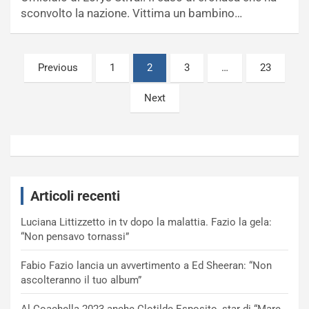
sconvolto la nazione. Vittima un bambino…
Paginazione
Previous
1
2
3
…
23
degli
Next
articoli
Articoli recenti
Luciana Littizzetto in tv dopo la malattia. Fazio la gela:
“Non pensavo tornassi”
Fabio Fazio lancia un avvertimento a Ed Sheeran: “Non
ascolteranno il tuo album”
Al Coachella 2023 anche Clotilde Esposito, star di “Mare