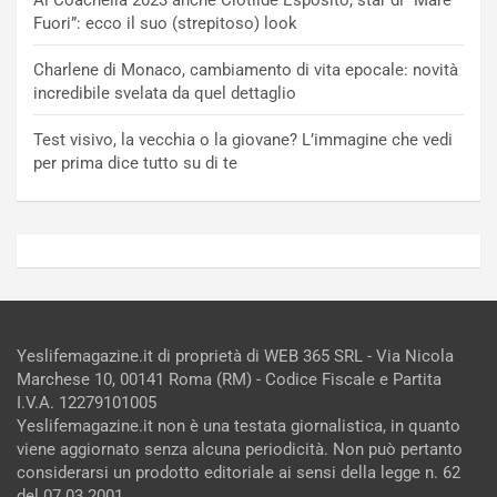
Fuori”: ecco il suo (strepitoso) look
Charlene di Monaco, cambiamento di vita epocale: novità
incredibile svelata da quel dettaglio
Test visivo, la vecchia o la giovane? L’immagine che vedi
per prima dice tutto su di te
Yeslifemagazine.it di proprietà di WEB 365 SRL - Via Nicola
Marchese 10, 00141 Roma (RM) - Codice Fiscale e Partita
I.V.A. 12279101005
Yeslifemagazine.it non è una testata giornalistica, in quanto
viene aggiornato senza alcuna periodicità. Non può pertanto
considerarsi un prodotto editoriale ai sensi della legge n. 62
del 07.03.2001