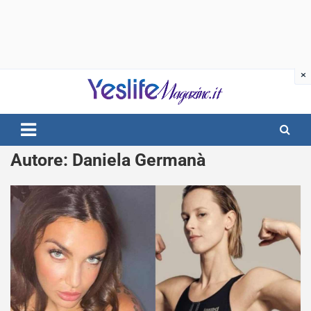
Skip
to
content
notizie di intrattenimento
Autore:
Daniela Germanà