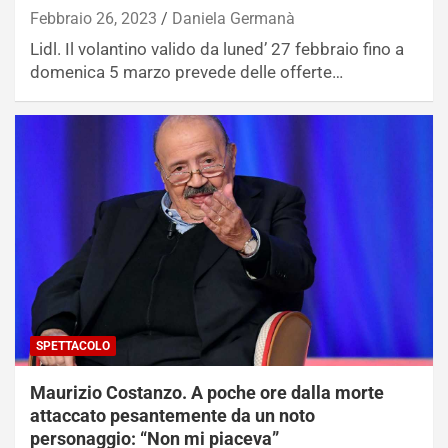
Febbraio 26, 2023
Daniela Germanà
Lidl. Il volantino valido da luned’ 27 febbraio fino a
domenica 5 marzo prevede delle offerte…
SPETTACOLO
Maurizio Costanzo. A poche ore dalla morte
attaccato pesantemente da un noto
personaggio: “Non mi piaceva”