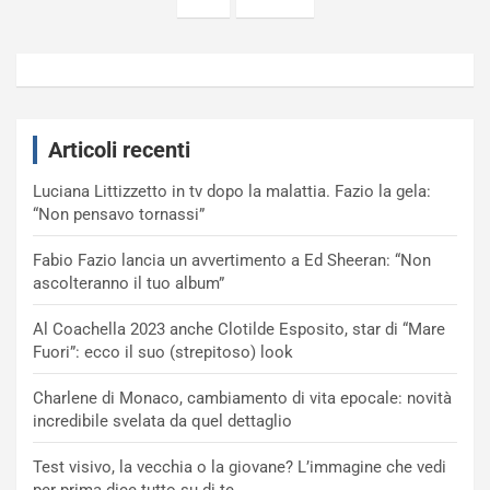
articoli
Articoli recenti
Luciana Littizzetto in tv dopo la malattia. Fazio la gela:
“Non pensavo tornassi”
Fabio Fazio lancia un avvertimento a Ed Sheeran: “Non
ascolteranno il tuo album”
Al Coachella 2023 anche Clotilde Esposito, star di “Mare
Fuori”: ecco il suo (strepitoso) look
Charlene di Monaco, cambiamento di vita epocale: novità
incredibile svelata da quel dettaglio
Test visivo, la vecchia o la giovane? L’immagine che vedi
per prima dice tutto su di te