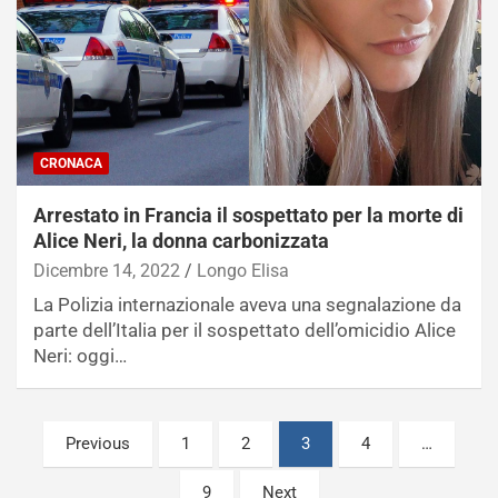
CRONACA
Arrestato in Francia il sospettato per la morte di
Alice Neri, la donna carbonizzata
Dicembre 14, 2022
Longo Elisa
La Polizia internazionale aveva una segnalazione da
parte dell’Italia per il sospettato dell’omicidio Alice
Neri: oggi…
Paginazione
Previous
1
2
3
4
…
degli
9
Next