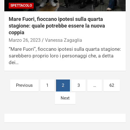
SPETTACOLO
Mare Fuori, fioccano ipotesi sulla quarta
stagione: quale potrebbe essere la nuova
coppia
Marzo 26, 2023
Vanessa Zagaglia
“Mare Fuori”, fioccano ipotesi sulla quarta stagione:
sarebbero proprio loro i personaggi che, a detta
dei…
Paginazione
Previous
1
2
3
…
62
degli
Next
articoli